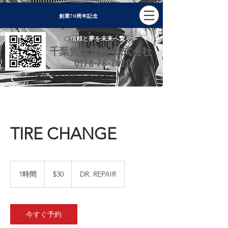
70
創業
周年記念
≪信頼と夢を未来へ繋ぐ≫
千葉貨物運輸 株式会社
0178-78-2020
CHIBA Cargo Forwarding Inc.
TIRE CHANGE
30
米
1時間
1
$30
DR. REPAIR
ド
時
ル
今すぐ予約